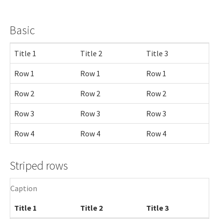
Basic
Title 1
Title 2
Title 3
Row 1
Row 1
Row 1
Row 2
Row 2
Row 2
Row 3
Row 3
Row 3
Row 4
Row 4
Row 4
Striped rows
Caption
Title 1
Title 2
Title 3